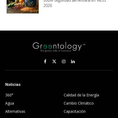
sobre seguridad alimentaria en WESS
2026
Facebook
X
Instagram
LinkedIn
(Twitter)
Noticias
.
360°
Calidad de la Energía
Agua
Cambio Climático
Alternativas
Capacitación