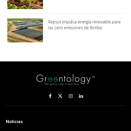
Repsol impulsa energía renovable para
las cero emisiones de Bimbo
Facebook
X
Instagram
LinkedIn
(Twitter)
Noticias
.