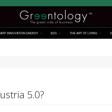
MART INNOVATION ENERGY
B2G
THE ART OF LIVING
S
ustria 5.0?