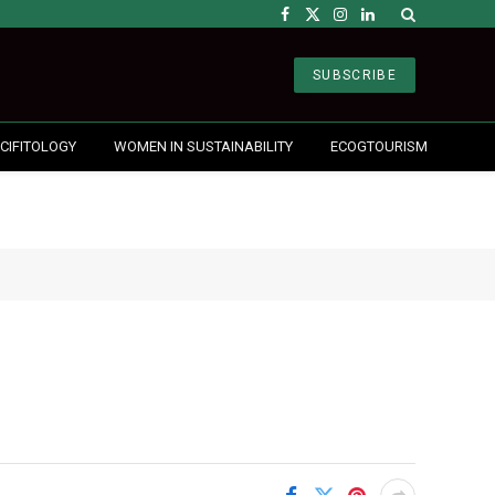
Facebook
X
Instagram
LinkedIn
(Twitter)
SUBSCRIBE
CIFITOLOGY
WOMEN IN SUSTAINABILITY
ECOGTOURISM