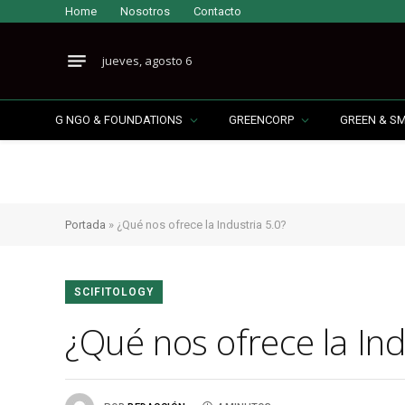
Home
Nosotros
Contacto
jueves, agosto 6
G NGO & FOUNDATIONS
GREENCORP
GREEN & S
Portada
»
¿Qué nos ofrece la Industria 5.0?
SCIFITOLOGY
¿Qué nos ofrece la Ind