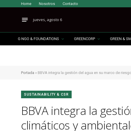
Home
Nosotros
Contacto
jueves, agosto 6
G NGO & FOUNDATIONS
GREENCORP
GREEN & S
Portada
»
BBVA integra la gestión del agua en su marco de riesgos
SUSTAINABILITY & CSR
BBVA integra la gesti
climáticos y ambientale