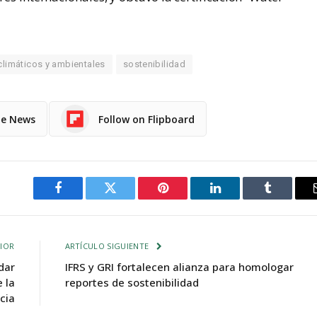
climáticos y ambientales
sostenibilidad
le News
Follow on Flipboard
Facebook
Twitter
Pinterest
LinkedIn
Tumblr
IOR
ARTÍCULO SIGUIENTE
dar
IFRS y GRI fortalecen alianza para homologar
 la
reportes de sostenibilidad
cia