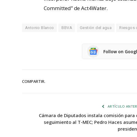
Committed” de Act4Water.
Antonio Blanco
BBVA
Gestión del agua
Riesgos 
Follow on Goog
COMPARTIR.
ARTÍCULO ANTER
Cámara de Diputados instala comisión para 
seguimiento al T-MEC; Pedro Haces asume
presiden