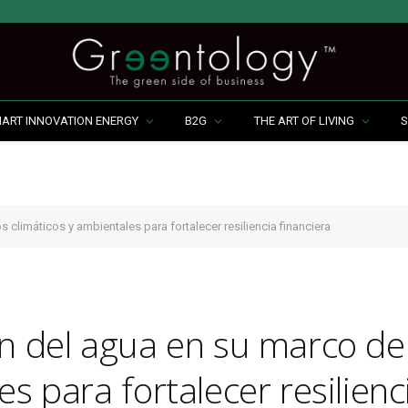
MART INNOVATION ENERGY
B2G
THE ART OF LIVING
S
 climáticos y ambientales para fortalecer resiliencia financiera
ón del agua en su marco de
s para fortalecer resilienc