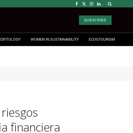
Facebook
X
Instagram
LinkedIn
(Twitter)
SUBSCRIBE
CIFITOLOGY
WOMEN IN SUSTAINABILITY
ECOGTOURISM
 riesgos
ia financiera