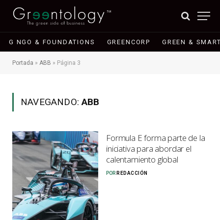
G NGO & FOUNDATIONS
GREENCORP
GREEN & SMART
Portada
»
ABB
»
Página 3
NAVEGANDO:
ABB
Formula E forma parte de la
iniciativa para abordar el
calentamiento global
POR
REDACCIÓN