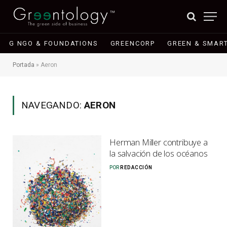
G NGO & FOUNDATIONS
GREENCORP
GREEN & SMART
Portada
»
Aeron
NAVEGANDO:
AERON
Herman Miller contribuye a
la salvación de los océanos
POR
REDACCIÓN