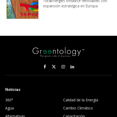
TotalEnergies fortalece renovables con
expansión estratégica en Europa
Facebook
X
Instagram
LinkedIn
(Twitter)
Noticias
.
360°
Calidad de la Energía
Agua
Cambio Climático
Alternativas
Capacitación