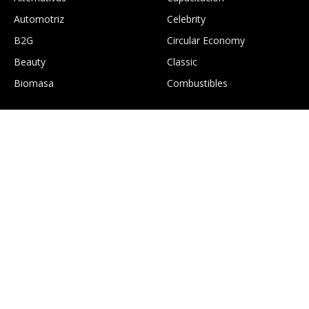
Automotriz
Celebrity
B2G
Circular Economy
Beauty
Classic
Biomasa
Combustibles
.
Construcción
Culture
EcoGTourism
Economía
Edición digital Greentology
Education
Eficiencia energética