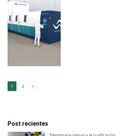
Next
1
2
Post recientes
Membrana impulsa la purificación