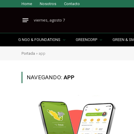
Home
Nosotros
Contacto
viernes, agosto 7
G NGO & FOUNDATIONS
GREENCORP
GREEN & S
Portada
»
app
NAVEGANDO:
APP