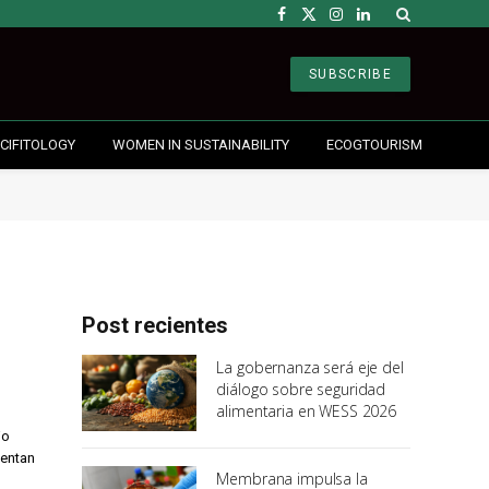
Facebook
X
Instagram
LinkedIn
(Twitter)
SUBSCRIBE
CIFITOLOGY
WOMEN IN SUSTAINABILITY
ECOGTOURISM
Post recientes
La gobernanza será eje del
diálogo sobre seguridad
alimentaria en WESS 2026
jo
sentan
Membrana impulsa la