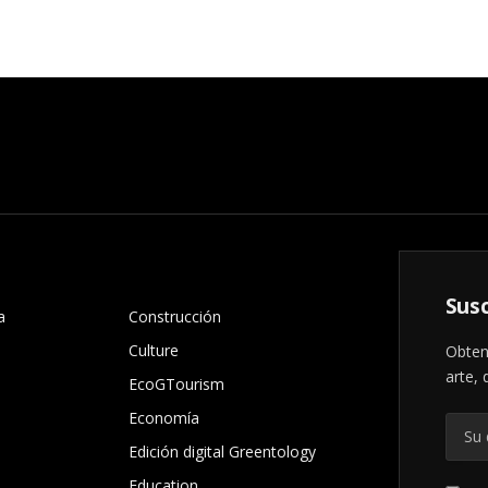
.
Susc
a
Construcción
Culture
Obten
arte, 
EcoGTourism
Economía
Edición digital Greentology
Education