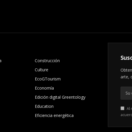
.
Susc
a
Construcción
Culture
Obten
arte, 
EcoGTourism
Economía
Edición digital Greentology
Education
Al 
acuer
Eficiencia energética