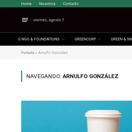
Home
Nosotros
Contacto
viernes, agosto 7
G NGO & FOUNDATIONS
GREENCORP
GREEN & S
Portada
»
Arnulfo González
NAVEGANDO:
ARNULFO GONZÁLEZ