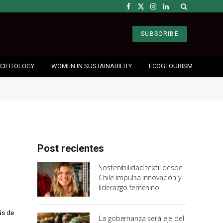
Facebook
X
Instagram
LinkedIn
(Twitter)
SUBSCRIBE
CIFITOLOGY
WOMEN IN SUSTAINABILITY
ECOGTOURISM
Post recientes
Sostenibilidad textil desde
Chile impulsa innovación y
liderazgo femenino
ás de
La gobernanza será eje del