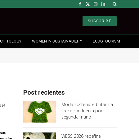
Facebook
X
Instagram
LinkedIn
(Twitter)
SUBSCRIBE
CIFITOLOGY
WOMEN IN SUSTAINABILITY
ECOGTOURISM
Post recientes
ue
Moda sostenible británica
crece con fuerza por
segunda mano
 sus
WESS 2026 redefine
inación