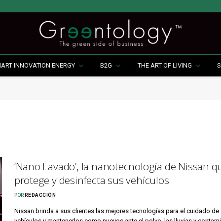
MART INNOVATION ENERGY
B2G
THE ART OF LIVING
S
‘Nano Lavado’, la nanotecnología de Nissan q
protege y desinfecta sus vehículos
POR
REDACCIÓN
Nissan brinda a sus clientes las mejores tecnologías para el cuidado de
vehículos y mantenerlos como nuevos ante el polvo, las lluvias y contam