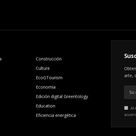
.
Susc
a
Construcción
Culture
Obten
arte, 
EcoGTourism
Economía
Edición digital Greentology
Education
Al 
acuer
Eficiencia energética