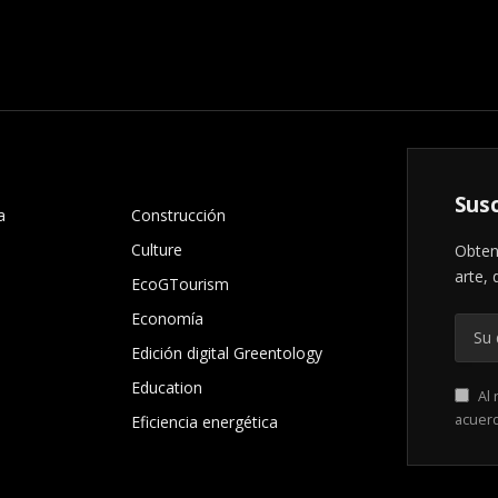
.
Susc
a
Construcción
Culture
Obten
arte, 
EcoGTourism
Economía
Edición digital Greentology
Education
Al 
acuer
Eficiencia energética