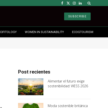
Facebook
X
Instagram
LinkedIn
(Twitter)
SUBSCRIBE
CIFITOLOGY
WOMEN IN SUSTAINABILITY
ECOGTOURISM
Post recientes
Alimentar el futuro exige
sostenibilidad: WESS 2026
Moda sostenible británica
ra