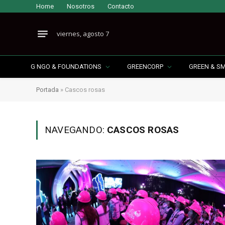
Home
Nosotros
Contacto
viernes, agosto 7
G NGO & FOUNDATIONS
GREENCORP
GREEN & S
Portada
»
Cascos rosas
NAVEGANDO:
CASCOS ROSAS