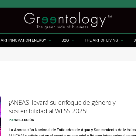
MART INNOVATION ENERGY
B2G
THE ART OF LIVING
S
¡ANEAS llevará su enfoque de género y
sostenibilidad al WESS 2025!
POR
REDACCIÓN
La Asociación Nacional de Entidades de Agua y Saneamiento de México
(ANEAS) participará en el evento que reunirá a líderes internacionales pa