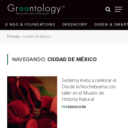
G NGO & FOUNDATIONS
GREENCORP
GREEN & SMART
Portada
»
Ciudad de México
NAVEGANDO:
CIUDAD DE MÉXICO
Sedema invita a celebrar el
Día de la Nochebuena con
taller en el Museo de
Historia Natural
POR
REDACCIÓN