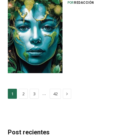
POR
REDACCIÓN
Next
…
1
2
3
42
Post recientes