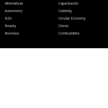
Alternativas
Capacitación
Automotriz
Celebrity
B2G
Circular Economy
Beauty
Classic
Biomasa
Combustibles
.
Construcción
Culture
EcoGTourism
Economía
Edición digital Greentology
Education
Eficiencia energética