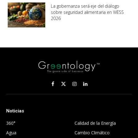
La gobernanza será eje del diálogo
sobre seguridad alimentaria en WESS
2026
Facebook
X
Instagram
LinkedIn
(Twitter)
Noticias
.
360°
Calidad de la Energía
Agua
Cambio Climático