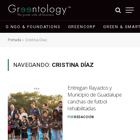
G NGO & FOUNDATIONS
GREENCORP
GREEN & SMART
Portada
»
Cristina Díaz
NAVEGANDO:
CRISTINA DÍAZ
Entregan Rayados y
Municipio de Guadalupe
canchas de futbol
rehabilitadas
POR
REDACCIÓN