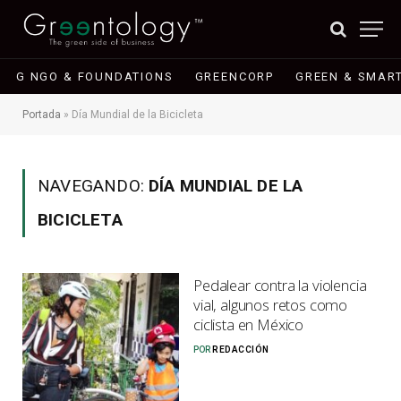
G NGO & FOUNDATIONS
GREENCORP
GREEN & SMART
Portada
»
Día Mundial de la Bicicleta
NAVEGANDO:
DÍA MUNDIAL DE LA
BICICLETA
Pedalear contra la violencia
vial, algunos retos como
ciclista en México
POR
REDACCIÓN