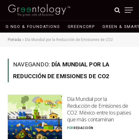
G NGO & FOUNDATIONS
GREENCORP
GREEN & SMART
Portada
»
Día Mundial por la Reducción de Emisiones de CO2
NAVEGANDO:
DÍA MUNDIAL POR LA
REDUCCIÓN DE EMISIONES DE CO2
Día Mundial por la
Reducción de Emisiones de
CO2: México entre los países
que más contaminan
POR
REDACCIÓN