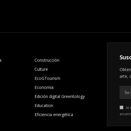
.
Susc
a
Construcción
Culture
Obten
arte, 
EcoGTourism
Economía
Edición digital Greentology
Education
Al 
acuer
Eficiencia energética