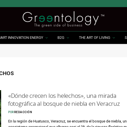
MART INNOVATION ENERGY
B2G
THE ART OF LIVING
S
ECHOS
«Dónde crecen los helechos», una mirada
fotográfica al bosque de niebla en Veracruz
POR
REDACCIÓN
En la región de Huatusco, Veracruz, se encuentra el bosque de niebla, un
ecosistema excepcional que alberga casi el 2% de la riqueza florística m