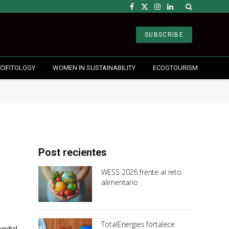
Facebook
X
Instagram
LinkedIn
(Twitter)
SUBSCRIBE
CIFITOLOGY
WOMEN IN SUSTAINABILITY
ECOGTOURISM
Post recientes
WESS 2026 frente al reto
alimentario
TotalEnergies fortalece
undial