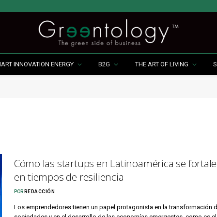
MART INNOVATION ENERGY
B2G
THE ART OF LIVING
S
Cómo las startups en Latinoamérica se fortal
en tiempos de resiliencia
POR
REDACCIÓN
Los emprendedores tienen un papel protagonista en la transformación d
sociedades y en el desarrollo de las economías emergentes, como es e