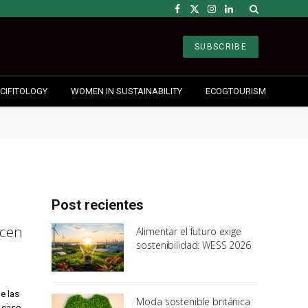
Facebook
X
Instagram
LinkedIn
(Twitter)
SUBSCRIBE
CIFITOLOGY
WOMEN IN SUSTAINABILITY
ECOGTOURISM
Post recientes
ecen
Alimentar el futuro exige
sostenibilidad: WESS 2026
e las
Moda sostenible británica
l caso