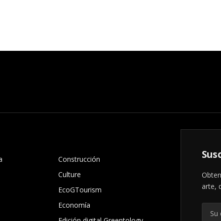
.
Susc
a
Construcción
Culture
Obten
arte, 
EcoGTourism
Economía
Edición digital Greentology