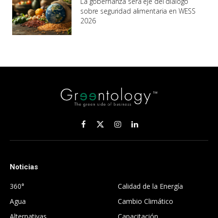
La gobernanza será eje del diálogo
sobre seguridad alimentaria en WESS
2026
Facebook
X
Instagram
LinkedIn
(Twitter)
Noticias
.
360°
Calidad de la Energía
Agua
Cambio Climático
Alternativas
Capacitación