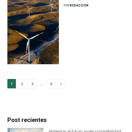
POR
REDACCIÓN
Next
…
1
2
3
6
Post recientes
Alimentar el futuro exige sostenibilidad: