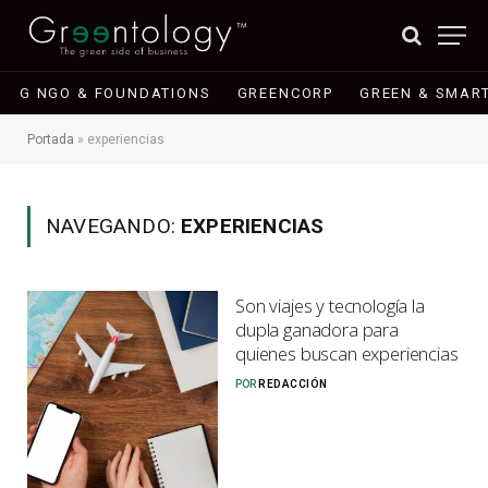
G NGO & FOUNDATIONS
GREENCORP
GREEN & SMART
Portada
»
experiencias
NAVEGANDO:
EXPERIENCIAS
Son viajes y tecnología la
dupla ganadora para
quienes buscan experiencias
POR
REDACCIÓN