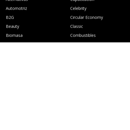
Automotriz
Celebrity
B2G
Circular Economy
Beauty
Classic
Biomasa
Combustibles
.
Construcción
Culture
EcoGTourism
Economía
Edición digital Greentology
Education
Eficiencia energética