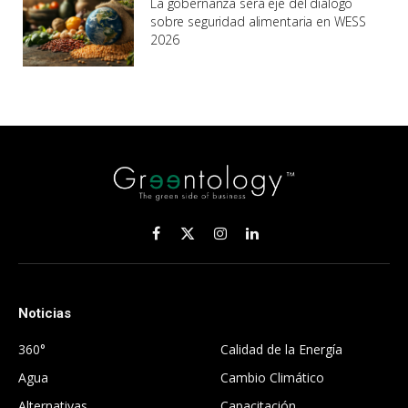
La gobernanza será eje del diálogo
sobre seguridad alimentaria en WESS
2026
Facebook
X
Instagram
LinkedIn
(Twitter)
Noticias
.
360°
Calidad de la Energía
Agua
Cambio Climático
Alternativas
Capacitación