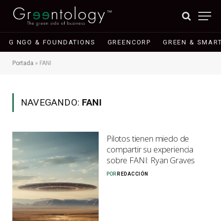
G NGO & FOUNDATIONS
GREENCORP
GREEN & SMART
Portada
»
FANI
NAVEGANDO:
FANI
Pilotos tienen miedo de
compartir su experiencia
sobre FANI: Ryan Graves
POR
REDACCIÓN