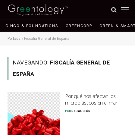
G NGO & FOUNDATIONS
GREENCORP
GREEN & SMART
Portada
»
Fiscalía General de España
NAVEGANDO:
FISCALÍA GENERAL DE
ESPAÑA
Por qué nos afectan los
microplásticos en el mar
POR
REDACCIÓN