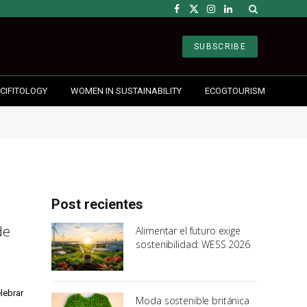
Facebook
X
Instagram
LinkedIn
(Twitter)
SUBSCRIBE
CIFITOLOGY
WOMEN IN SUSTAINABILITY
ECOGTOURISM
Post recientes
de
Alimentar el futuro exige
sostenibilidad: WESS 2026
elebrar
Moda sostenible británica