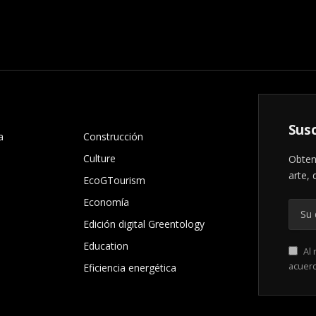
.
Susc
a
Construcción
Culture
Obten
arte, 
EcoGTourism
Economía
Edición digital Greentology
Education
Al 
acuer
Eficiencia energética