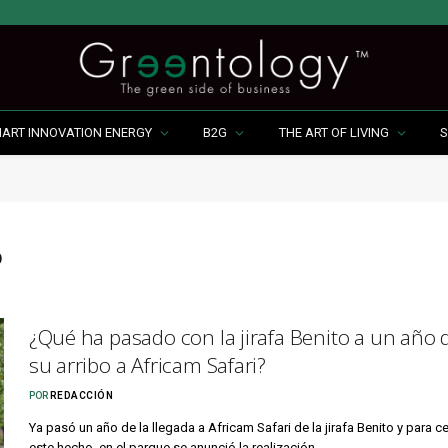
MART INNOVATION ENERGY
B2G
THE ART OF LIVING
S
O
¿Qué ha pasado con la jirafa Benito a un año 
su arribo a Africam Safari?
POR
REDACCIÓN
Ya pasó un año de la llegada a Africam Safari de la jirafa Benito y para c
este hecho, en el parque se anunció la realización…