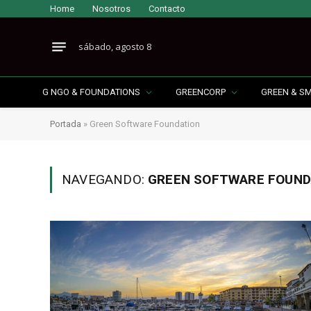
Home
Nosotros
Contacto
sábado, agosto 8
G NGO & FOUNDATIONS
GREENCORP
GREEN & S
Portada
»
Green Software Foundation
NAVEGANDO:
GREEN SOFTWARE FOUND