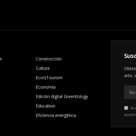
.
Susc
a
Construcción
Culture
Obten
arte, 
EcoGTourism
Economía
Edición digital Greentology
Education
Al 
acuer
Eficiencia energética