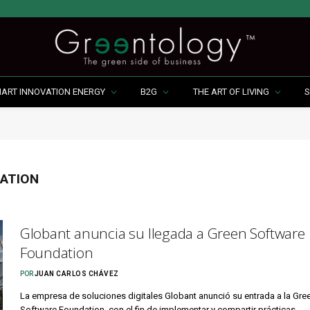
MART INNOVATION ENERGY
B2G
THE ART OF LIVING
S
ATION
Globant anuncia su llegada a Green Software
Foundation
POR
JUAN CARLOS CHÁVEZ
La empresa de soluciones digitales Globant anunció su entrada a la Gre
Software Foundation, con el fin de implementar y compartir prácticas