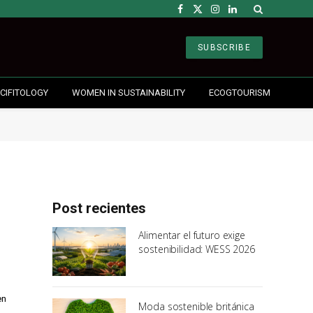
Facebook
X
Instagram
LinkedIn
(Twitter)
SUBSCRIBE
CIFITOLOGY
WOMEN IN SUSTAINABILITY
ECOGTOURISM
Post recientes
Alimentar el futuro exige
sostenibilidad: WESS 2026
en
Moda sostenible británica