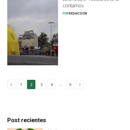
contamos
POR
REDACCIÓN
Previous
Next
…
1
2
3
4
9
Post recientes