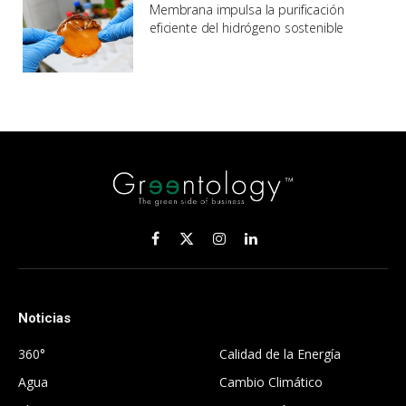
Membrana impulsa la purificación
eficiente del hidrógeno sostenible
Facebook
X
Instagram
LinkedIn
(Twitter)
Noticias
.
360°
Calidad de la Energía
Agua
Cambio Climático