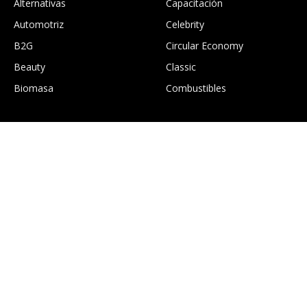
Alternativas
Capacitación
Automotriz
Celebrity
B2G
Circular Economy
Beauty
Classic
Biomasa
Combustibles
.
Construcción
Culture
EcoGTourism
Economía
Edición digital Greentology
Education
Eficiencia energética