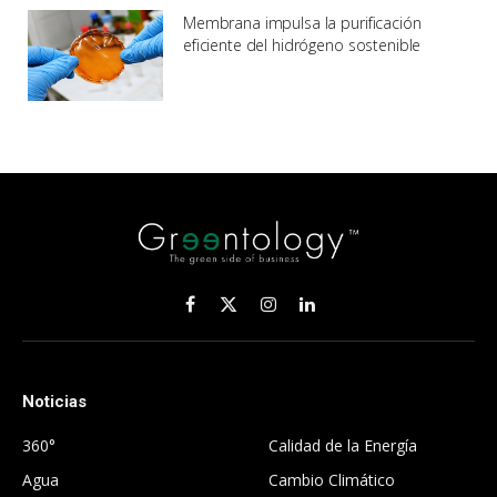
Membrana impulsa la purificación
eficiente del hidrógeno sostenible
Facebook
X
Instagram
LinkedIn
(Twitter)
Noticias
.
360°
Calidad de la Energía
Agua
Cambio Climático