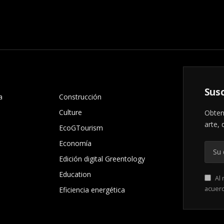
.
Susc
a
Construcción
Culture
Obten
arte, 
EcoGTourism
Economía
Edición digital Greentology
Education
Al 
acuer
Eficiencia energética