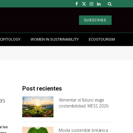
Facebook
X
Instagram
LinkedIn
(Twitter)
SUBSCRIBE
CIFITOLOGY
WOMEN IN SUSTAINABILITY
ECOGTOURISM
Post recientes
as
Alimentar el futuro exige
sostenibilidad: WESS 2026
e las
Moda sostenible británica
como