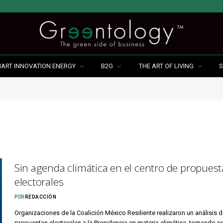
MART INNOVATION ENERGY
B2G
THE ART OF LIVING
S
Sin agenda climática en el centro de propuest
electorales
POR
REDACCIÓN
Organizaciones de la Coalición México Resiliente realizaron un análisis d
propuestas electorales a la Presidencia en materia climática, tomando 