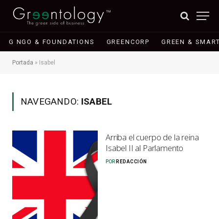
G NGO & FOUNDATIONS
GREENCORP
GREEN & SMART
Portada
»
Isabel
NAVEGANDO:
ISABEL
Arriba el cuerpo de la reina
Isabel II al Parlamento
POR
REDACCIÓN