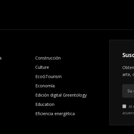
.
Susc
a
Construcción
Culture
Obten
arte, 
EcoGTourism
Economía
Edición digital Greentology
Education
Al 
acuer
Eficiencia energética