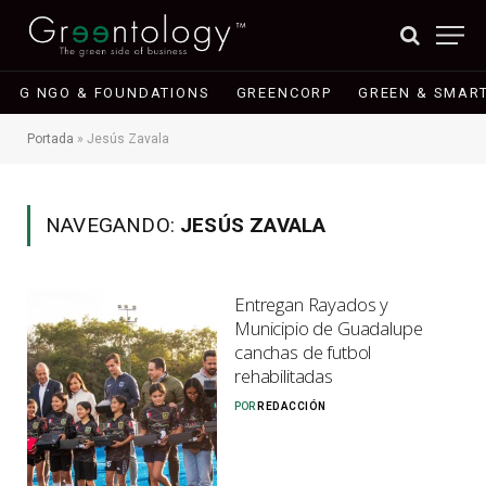
G NGO & FOUNDATIONS
GREENCORP
GREEN & SMART
Portada
»
Jesús Zavala
NAVEGANDO:
JESÚS ZAVALA
Entregan Rayados y
Municipio de Guadalupe
canchas de futbol
rehabilitadas
POR
REDACCIÓN