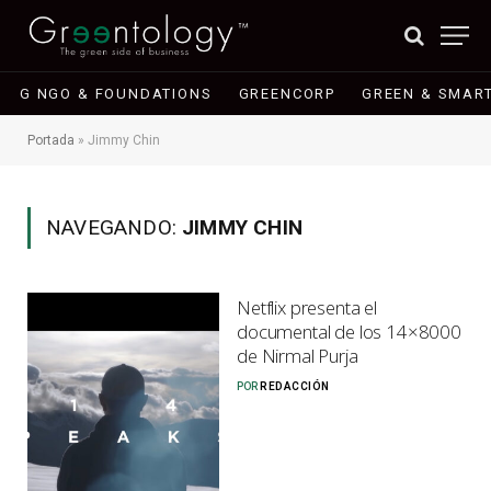
G NGO & FOUNDATIONS
GREENCORP
GREEN & SMART
Portada
»
Jimmy Chin
NAVEGANDO:
JIMMY CHIN
Netflix presenta el
documental de los 14×8000
de Nirmal Purja
POR
REDACCIÓN