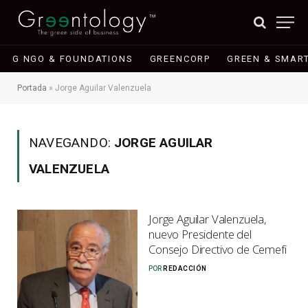
G NGO & FOUNDATIONS
GREENCORP
GREEN & SMART
Portada
»
Jorge Aguilar Valenzuela
NAVEGANDO:
JORGE AGUILAR
VALENZUELA
Jorge Aguilar Valenzuela,
nuevo Presidente del
Consejo Directivo de Cemefi
POR
REDACCIÓN