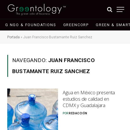
G NGO & FOUNDATIONS
GREENCORP
GREEN & SMART
Portada
»
Juan Francisco Bustamante Ruiz Sanchez
NAVEGANDO:
JUAN FRANCISCO
BUSTAMANTE RUIZ SANCHEZ
Agua en México presenta
estudios de calidad en
CDMX y Guadalajara
POR
REDACCIÓN