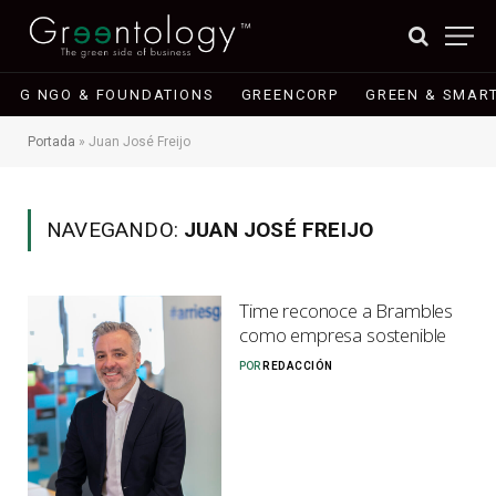
G NGO & FOUNDATIONS
GREENCORP
GREEN & SMART
Portada
»
Juan José Freijo
NAVEGANDO:
JUAN JOSÉ FREIJO
Time reconoce a Brambles
como empresa sostenible
POR
REDACCIÓN