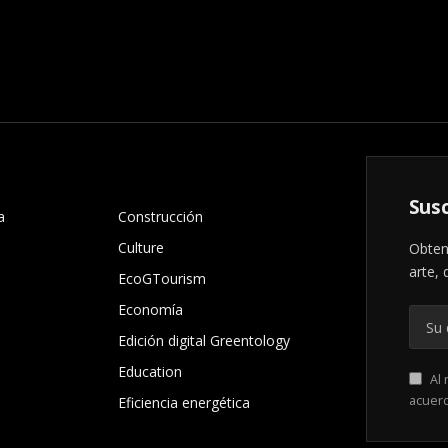
.
Susc
a
Construcción
Culture
Obten
arte, 
EcoGTourism
Economía
Edición digital Greentology
Education
Al 
acuer
Eficiencia energética