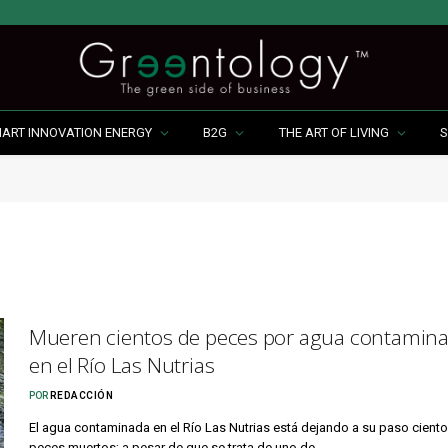
MART INNOVATION ENERGY
B2G
THE ART OF LIVING
S
Mueren cientos de peces por agua contamin
en el Río Las Nutrias
POR
REDACCIÓN
El agua contaminada en el Río Las Nutrias está dejando a su paso cient
peces muertos; a pesar de que se trata de uno de…