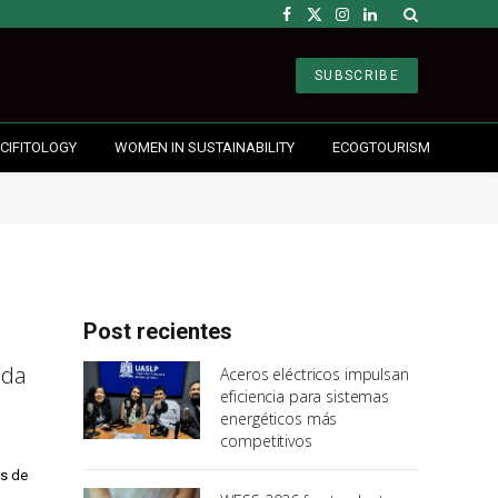
Facebook
X
Instagram
LinkedIn
(Twitter)
SUBSCRIBE
CIFITOLOGY
WOMEN IN SUSTAINABILITY
ECOGTOURISM
Post recientes
ada
Aceros eléctricos impulsan
eficiencia para sistemas
energéticos más
competitivos
os de