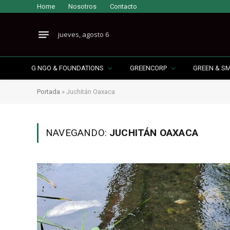
Home
Nosotros
Contacto
jueves, agosto 6
G NGO & FOUNDATIONS
GREENCORP
GREEN & S
Portada
»
Juchitán Oaxaca
NAVEGANDO:
JUCHITÁN OAXACA