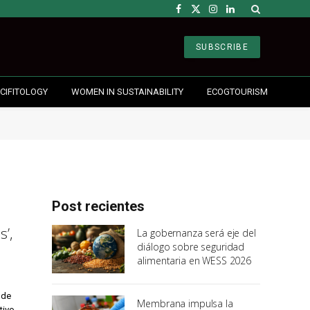
Facebook
X
Instagram
LinkedIn
(Twitter)
SUBSCRIBE
CIFITOLOGY
WOMEN IN SUSTAINABILITY
ECOGTOURISM
Post recientes
s’,
La gobernanza será eje del
diálogo sobre seguridad
alimentaria en WESS 2026
 de
Membrana impulsa la
tivo