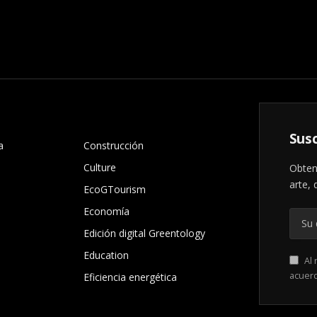
.
Susc
a
Construcción
Culture
Obten
arte, 
EcoGTourism
Economía
Edición digital Greentology
Education
Al 
acuer
Eficiencia energética