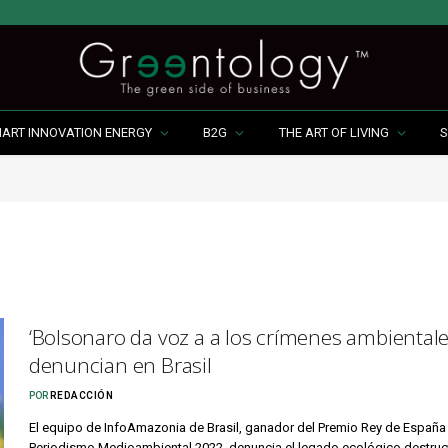
MART INNOVATION ENERGY
B2G
THE ART OF LIVING
S
‘Bolsonaro da voz a a los crímenes ambientale
denuncian en Brasil
POR
REDACCIÓN
El equipo de InfoAmazonia de Brasil, ganador del Premio Rey de España
Periodismo Medioambiental 2022, denuncia el legado ecológico destruc