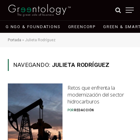
G NGO & FOUNDATIONS
GREENCORP
GREEN & SMART
Portada
»
Julieta Rodríguez
NAVEGANDO:
JULIETA RODRÍGUEZ
Retos que enfrenta la
modernización del sector
hidrocarburos
POR
REDACCIÓN