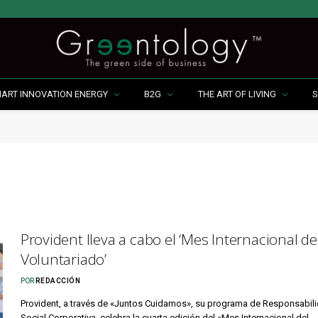
MART INNOVATION ENERGY
B2G
THE ART OF LIVING
S
Provident lleva a cabo el ‘Mes Internacional de
Voluntariado’
POR
REDACCIÓN
Provident, a través de «Juntos Cuidamos», su programa de Responsabil
Social Corporativa, celebra la cuarta edición del «Mes Internacional del