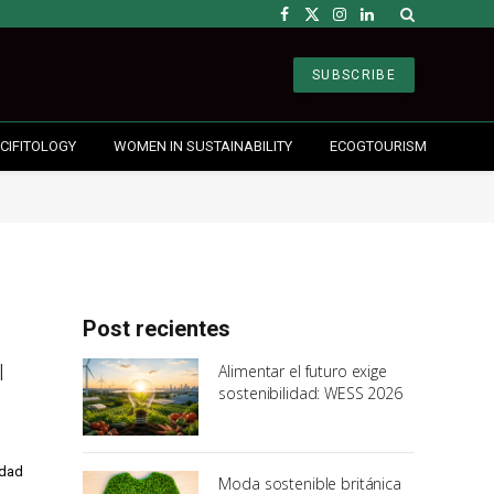
Facebook
X
Instagram
LinkedIn
(Twitter)
SUBSCRIBE
CIFITOLOGY
WOMEN IN SUSTAINABILITY
ECOGTOURISM
Post recientes
l
Alimentar el futuro exige
sostenibilidad: WESS 2026
idad
Moda sostenible británica