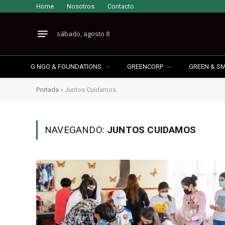
Home
Nosotros
Contacto
sábado, agosto 8
G NGO & FOUNDATIONS
GREENCORP
GREEN & S
Portada
»
Juntos Cuidamos
NAVEGANDO:
JUNTOS CUIDAMOS