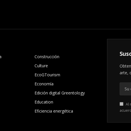
.
Susc
a
Construcción
Culture
Obten
arte, 
EcoGTourism
Economía
Edición digital Greentology
Education
Al 
acuer
Eficiencia energética