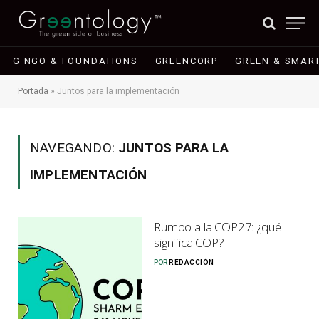
G NGO & FOUNDATIONS
GREENCORP
GREEN & SMART
Portada
»
Juntos para la implementación
NAVEGANDO:
JUNTOS PARA LA
IMPLEMENTACIÓN
Rumbo a la COP27: ¿qué
significa COP?
POR
REDACCIÓN