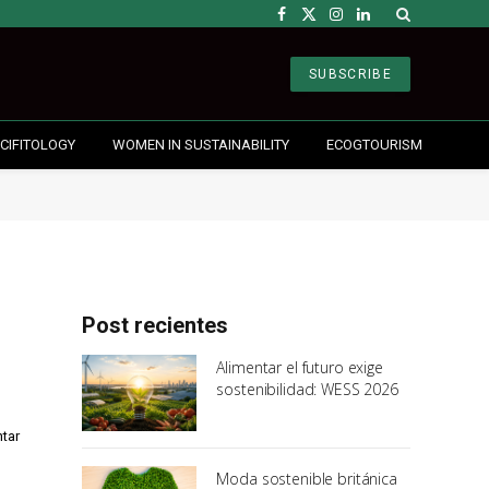
Facebook
X
Instagram
LinkedIn
(Twitter)
SUBSCRIBE
CIFITOLOGY
WOMEN IN SUSTAINABILITY
ECOGTOURISM
Post recientes
Alimentar el futuro exige
sostenibilidad: WESS 2026
ntar
Moda sostenible británica