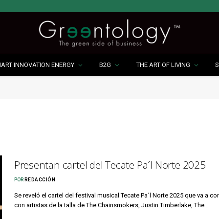
MART INNOVATION ENERGY
B2G
THE ART OF LIVING
S
Presentan cartel del Tecate Pa´l Norte 2025
POR
REDACCIÓN
Se reveló el cartel del festival musical Tecate Pa´l Norte 2025 que va a co
con artistas de la talla de The Chainsmokers, Justin Timberlake, The…