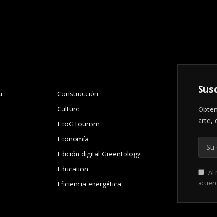
.
Susc
a
Construcción
Culture
Obten
arte, 
EcoGTourism
Economía
Edición digital Greentology
Education
Al 
acuer
Eficiencia energética