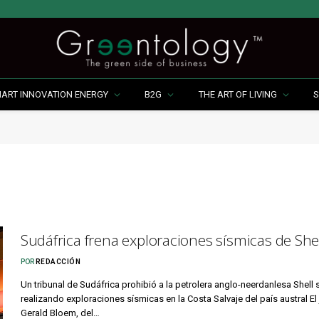
MART INNOVATION ENERGY
B2G
THE ART OF LIVING
S
Sudáfrica frena exploraciones sísmicas de She
POR
REDACCIÓN
Un tribunal de Sudáfrica prohibió a la petrolera anglo-neerdanlesa Shell 
realizando exploraciones sísmicas en la Costa Salvaje del país austral El
Gerald Bloem, del…