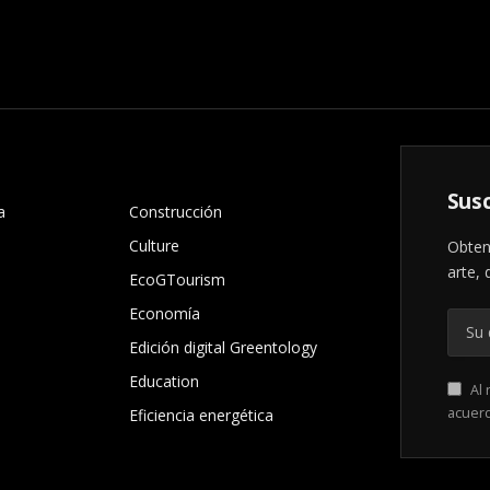
.
Susc
a
Construcción
Culture
Obten
arte, 
EcoGTourism
Economía
Edición digital Greentology
Education
Al 
acuer
Eficiencia energética