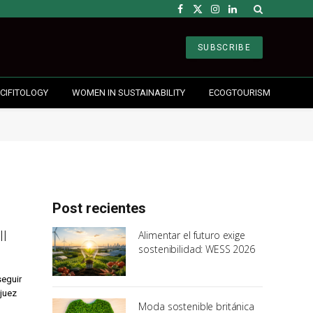
Facebook
X
Instagram
LinkedIn
(Twitter)
SUBSCRIBE
CIFITOLOGY
WOMEN IN SUSTAINABILITY
ECOGTOURISM
Post recientes
ll
Alimentar el futuro exige
sostenibilidad: WESS 2026
seguir
 juez
Moda sostenible británica