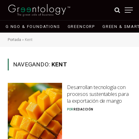
G NGO & FOUNDATIONS
GREENCORP
GREEN & SMART
Portada
»
Kent
NAVEGANDO:
KENT
Desarrollan tecnología con
procesos sustentables para
la exportación de mango
POR
REDACCIÓN