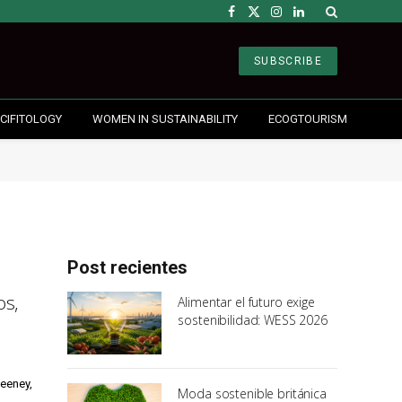
Facebook
X
Instagram
LinkedIn
(Twitter)
SUBSCRIBE
CIFITOLOGY
WOMEN IN SUSTAINABILITY
ECOGTOURISM
Post recientes
os,
Alimentar el futuro exige
sostenibilidad: WESS 2026
weeney,
Moda sostenible británica
…