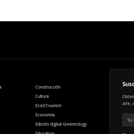
.
Susc
a
Construcción
Culture
Obten
arte, 
EcoGTourism
Economía
Edición digital Greentology
Education