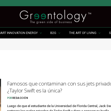
MART INNOVATION ENERGY
B2G
THE ART OF LIVING
S
Famosos que contaminan con sus jets privad
¿Taylor Swift es la única?
POR
REDACCIÓN
Luego de que el estudiante de la Universidad de Florida Central, Jack S
rastreara los vuelos privados de Taylor Swift y diera a conocer su huella