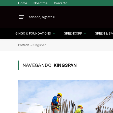
Home
Nosotros
Contacto
sábado, agosto 8
G NGO & FOUNDATIONS
GREENCORP
GREEN & S
Portada
»
Kingspan
NAVEGANDO:
KINGSPAN