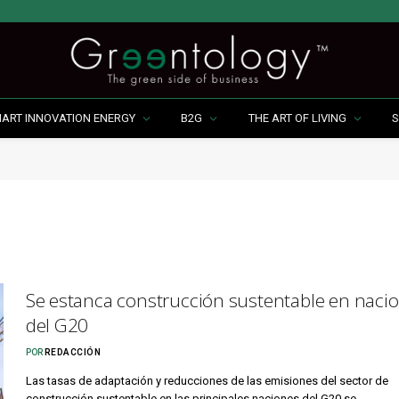
MART INNOVATION ENERGY
B2G
THE ART OF LIVING
S
Se estanca construcción sustentable en naci
del G20
POR
REDACCIÓN
Las tasas de adaptación y reducciones de las emisiones del sector de
construcción sustentable en las principales naciones del G20 se