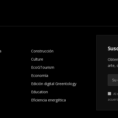
.
Susc
a
Construcción
Culture
Obten
arte, 
EcoGTourism
Economía
Edición digital Greentology
Education
Al 
acuer
Eficiencia energética