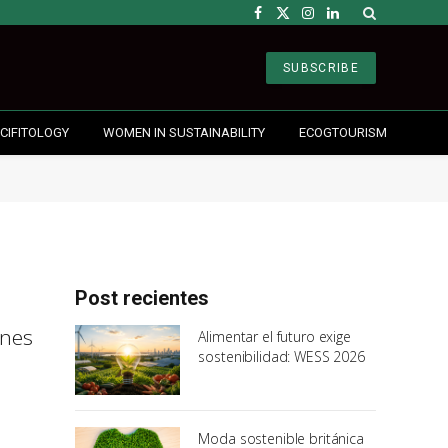
Facebook
X
Instagram
LinkedIn
(Twitter)
SUBSCRIBE
CIFITOLOGY
WOMEN IN SUSTAINABILITY
ECOGTOURISM
Post recientes
ones
Alimentar el futuro exige
sostenibilidad: WESS 2026
Moda sostenible británica