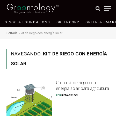
G NGO & FOUNDATIONS
GREENCORP
GREEN & SMART
Portada
»
kit de riego con energía solar
NAVEGANDO:
KIT DE RIEGO CON ENERGÍA
SOLAR
Crean kit de riego con
energía solar para agricultura
POR
REDACCIÓN