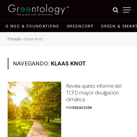
G NGO & FOUNDATIONS
GREENCORP
GREEN & SMART
Portada
»
Klaas Knot
NAVEGANDO:
KLAAS KNOT
Revela quinto informe del
TCFD mayor divulgación
climática
POR
REDACCIÓN