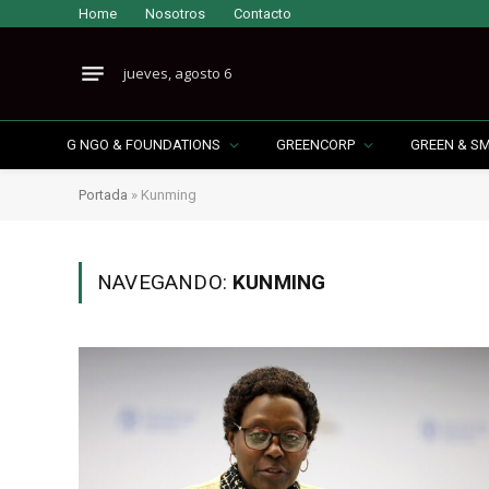
Home
Nosotros
Contacto
jueves, agosto 6
G NGO & FOUNDATIONS
GREENCORP
GREEN & S
Portada
»
Kunming
NAVEGANDO:
KUNMING