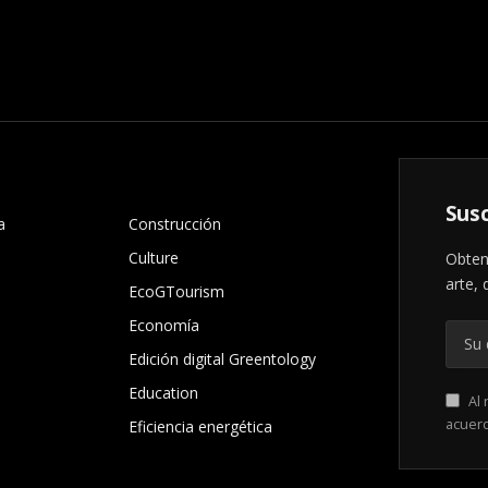
.
Susc
a
Construcción
Culture
Obten
arte, 
EcoGTourism
Economía
Edición digital Greentology
Education
Al 
acuer
Eficiencia energética