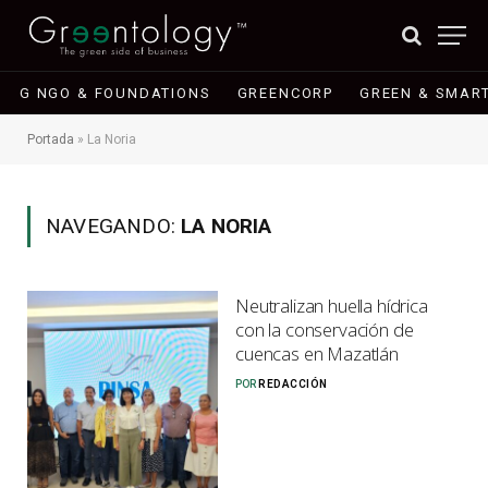
G NGO & FOUNDATIONS
GREENCORP
GREEN & SMART
Portada
»
La Noria
NAVEGANDO:
LA NORIA
Neutralizan huella hídrica
con la conservación de
cuencas en Mazatlán
POR
REDACCIÓN