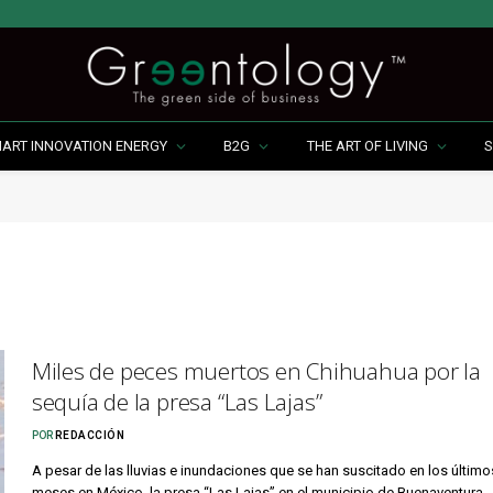
MART INNOVATION ENERGY
B2G
THE ART OF LIVING
S
Miles de peces muertos en Chihuahua por la
sequía de la presa “Las Lajas”
POR
REDACCIÓN
A pesar de las lluvias e inundaciones que se han suscitado en los último
meses en México, la presa “Las Lajas” en el municipio de Buenaventura,