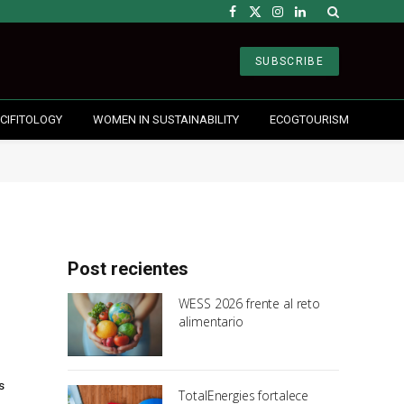
Facebook
X
Instagram
LinkedIn
(Twitter)
SUBSCRIBE
CIFITOLOGY
WOMEN IN SUSTAINABILITY
ECOGTOURISM
Post recientes
WESS 2026 frente al reto
alimentario
s
TotalEnergies fortalece
…