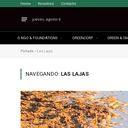
Home
Nosotros
Contacto
jueves, agosto 6
G NGO & FOUNDATIONS
GREENCORP
GREEN & S
Portada
»
Las Lajas
NAVEGANDO:
LAS LAJAS