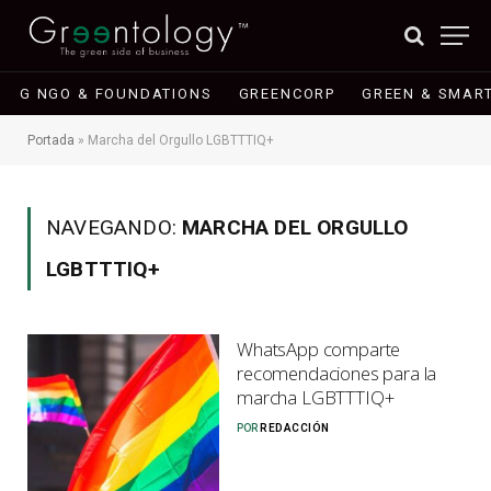
G NGO & FOUNDATIONS
GREENCORP
GREEN & SMART
Portada
»
Marcha del Orgullo LGBTTTIQ+
NAVEGANDO:
MARCHA DEL ORGULLO
LGBTTTIQ+
WhatsApp comparte
recomendaciones para la
marcha LGBTTTIQ+
POR
REDACCIÓN